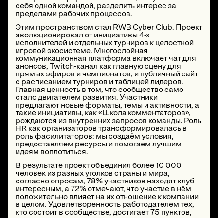
себя одной командой, разделить интерес за
пределами рабочих процессов.
Этим пространством стал RWB Cyber Club. Проект
эволюционировал от инициативы 4-х
исполнителей и отдельных турниров к целостной
игровой экосистеме. Многослойная
коммуникационная платформа включает чат для
анонсов, Twitch-канал как главную сцену для
прямых эфиров и чемпионатов, и публичный сайт
с расписанием турниров и таблицей лидеров.
Главная ценность в том, что сообщество само
стало двигателем развития. Участники
предлагают новые форматы, темы и активности, а
такие инициативы, как «Школа комментаторов»,
рождаются из внутренних запросов команды. Роль
HR как организаторов трансформировалась в
роль фасилитаторов: мы создаём условия,
предоставляем ресурсы и помогаем лучшим
идеям воплотиться.
В результате проект объединил более 10 000
человек из разных уголков страны и мира,
согласно опросам, 78% участников находят клуб
интересным, а 72% отмечают, что участие в нём
положительно влияет на их отношение к компании
в целом. Удовлетворенность работодателем тех,
кто состоит в сообществе, достигает 75 пунктов,