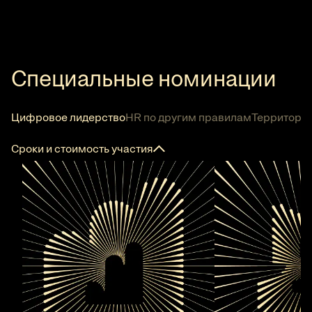
Специальные номинации
Цифровое лидерство
HR по другим правилам
Территория
Сроки и стоимость участия