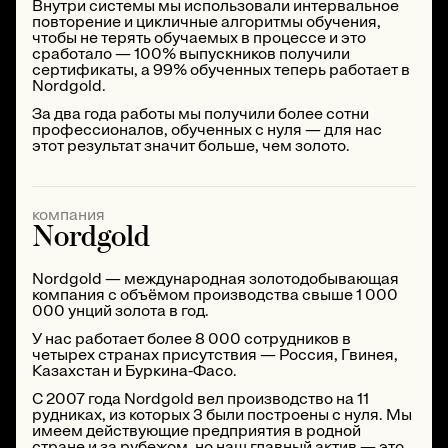
Внутри системы мы использовали интервальное
повторение и цикличные алгоритмы обучения,
чтобы не терять обучаемых в процессе и это
сработало — 100% выпускников получили
сертификаты, а 99% обученных теперь работает в
Nordgold.
За два года работы мы получили более сотни
профессионалов, обученных с нуля — для нас
этот результат значит больше, чем золото.
компания
Nordgold
Nordgold — международная золотодобывающая
компания с объёмом производства свыше 1 000
000 унций золота в год.
У нас работает более 8 000 сотрудников в
четырех странах присутствия — Россия, Гвинея,
Казахстан и Буркина-Фасо.
С 2007 года Nordgold вел производство на 11
рудниках, из которых 3 были построены с нуля. Мы
имеем действующие предприятия в родной
стране и за рубежом, но наш главный актив — это