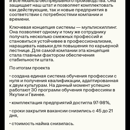
и все нюансы беспрерывного производства. Она
защищает наш штат и позволяет комплектовать
как действующие, так и новые предприятия в
соответствии с потребностями компании и
времени.
Ключевая концепция системы — мультискиллинг.
Она позволяет одному и тому же сотруднику
получать несколько смежных профессий и
становиться устойчивее в профессионализме,
наращивать навыки для повышения по карьерной
лестнице. Для самой компании эта концепция
стала главным фактором обеспечения
стабильности штата.
По итогам проекта
• создана единая система обучения профессии с
нуля и получения квалификации, адаптированная
к двум культурам. На данный момент успешно
работают 30 программ обучения профессиям в
Якутии и Гвинее.
• комплектация предприятий достигла 97-98%,
• сроки закрытия вакансии снизились с 45 до 21
дня,
• стоимость найма снизилась.