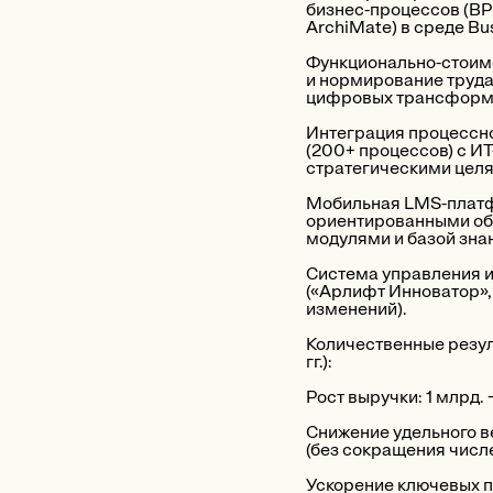
бизнес-процессов (BP
ArchiMate) в среде Bus
Функционально-стоим
и нормирование труда
цифровых трансформ
Интеграция процессн
(200+ процессов) с И
стратегическими целя
Мобильная LMS-платф
ориентированными о
модулями и базой зна
Система управления 
(«Арлифт Инноватор»,
изменений).
Количественные резу
гг.):
Рост выручки: 1 млрд. 
Снижение удельного в
(без сокращения числ
Ускорение ключевых п