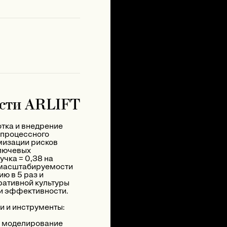
сти ARLIFT
отка и внедрение
 процессного
мизации рисков
ключевых
чка = 0,38 на
 масштабируемости
ю в 5 раз и
ативной культуры
и эффективности.
 и инструменты:
 моделирование