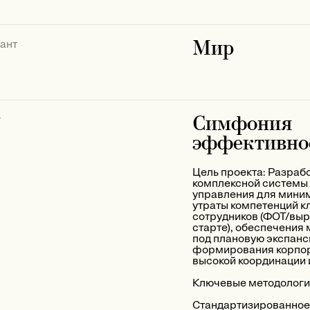
Мир
ант
Симфония
т
эффективно
Цель проекта: Разраб
комплексной системы
управления для мини
утраты компетенций 
сотрудников (ФОТ/выру
старте), обеспечения
под плановую экспанси
формирования корпор
высокой координации 
Ключевые методологии
Стандартизированное