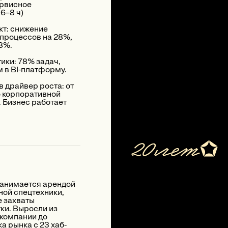
ервисное
6–8 ч)
т: снижение
процессов на 28%,
8%.
ики: 78% задач,
м в BI-платформу.
 драйвер роста: от
 корпоративной
. Бизнес работает
занимается арендой
ной спецтехники,
 захваты
ки. Выросли из
компании до
а рынка с 23 хаб-