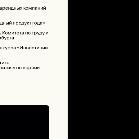
 арендных компаний
ный продукт года»
 Комитета по труду и
рбурга
онкурса «Инвестиции
тика
вития» по версии