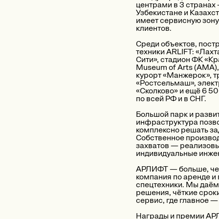
центрами в 3 странах
Узбекистане и Казахст
имеет сервисную зон
клиентов.
Среди объектов, пост
техники ARLIFT: «Лахт
Сити», стадион ФК «Кр
Museum of Arts (AMA)
курорт «Манжерок», т
«Ростсельмаш», элек
«Сколково» и ещё 6 50
по всей РФ и в СНГ.
Большой парк и разви
инфраструктура позв
комплексно решать за
Собственное произво
захватов — реализов
индивидуальные инже
АРЛИФТ — больше, ч
компания по аренде и
спецтехники. Мы даё
решения, чёткие срок
сервис, где главное —
Награды и премии АР