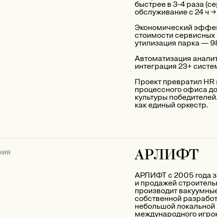
быстрее в 3-4 раза (с
обслуживание с 24 ч → 
Экономический эффек
стоимости сервисных 
утилизация парка — 9
Автоматизация аналит
интеграция 23+ систе
Проект превратил HR в
процессного офиса до
культуры победителей
как единый оркестр.
АРЛИФТ
ния
АРЛИФТ с 2005 года 
и продажей строитель
производит вакуумные
собственной разработ
небольшой локальной 
международного игрок