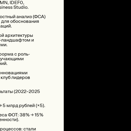
MN, IDEF0,
iness Studio.
остный анализ (ФСА)
 для обоснования
аций.
ой архитектуры
Т-ландшафтом и
ми.
орма с роль-
бучающими
ний.
инновациями
 клуб лидеров
льтаты (2022–2025
→ 5 млрд рублей (×5).
еса ФОТ: 38% → 15%
енности).
роцессов: стали