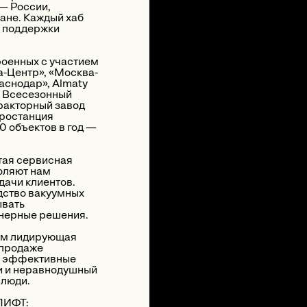
 — России,
ане. Каждый хаб
у поддержки
роенных с участием
а-Центр», «Москва-
аснодар», Almaty
, Всесезонный
ракторный завод
тростанция
0 объектов в год —
тая сервисная
оляют нам
дачи клиентов.
дство вакуумных
ывать
нерные решения.
ем лидирующая
 продаже
м эффективные
и и неравнодушный
 люди.
ЛИФТ: