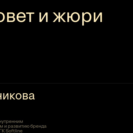
овет и жюри
никова
внутренним
м и развитию бренда
К Softline