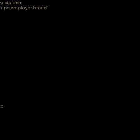
м-канала
про employer brand"
го