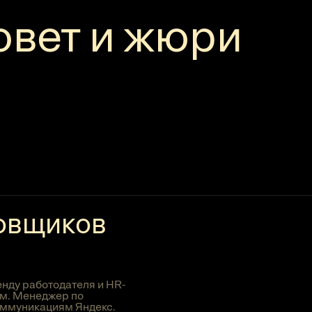
овет и жюри
овщиков
ь
енду работодателя и HR-
м. Менеджер по
оммуникациям Яндекс.