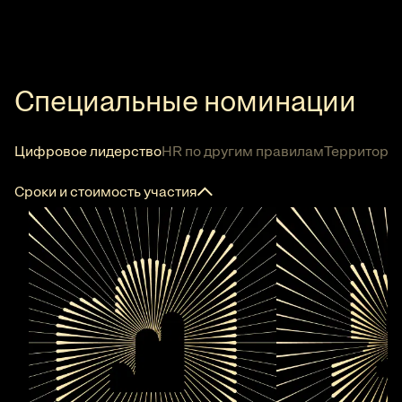
Специальные номинации
Цифровое лидерство
HR по другим правилам
Территория
Сроки и стоимость участия